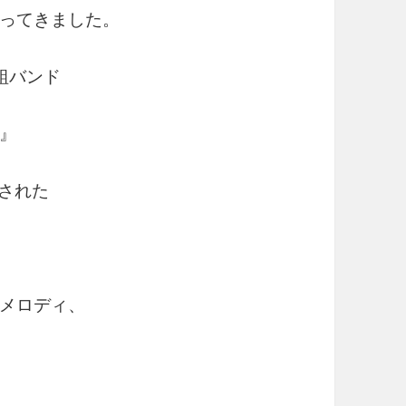
ってきました。
組バンド
』
スされた
メロディ、