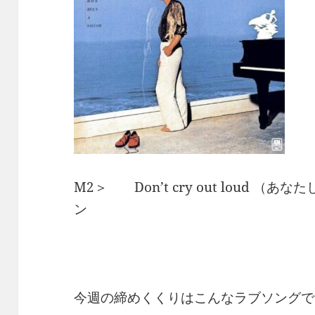
M2＞ Don’t cry out loud 
ン
今週の締めくくりはこんなラブソングで