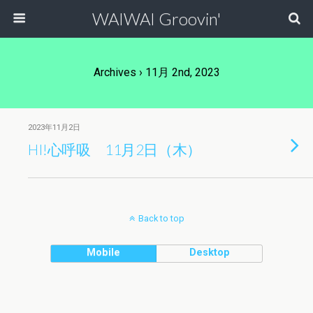
WAIWAI Groovin'
Archives › 11月 2nd, 2023
2023年11月2日
HI!心呼吸 11月2日（木）
Back to top
Mobile
Desktop