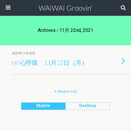
WAIWAI Groovin'
Archives › 11月 22nd, 2021
2021年11月22日
HI!心呼吸 11月22日（月）
Back to top
Mobile
Desktop