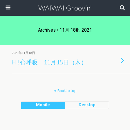
WAIWAI Groovin'
Archives › 11月 18th, 2021
2021年11月18日
HI!心呼吸 11月18日（木）
Back to top
Mobile
Desktop