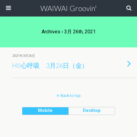
WAIWAI Groovin'
Archives › 3月 26th, 2021
2021年3月26日
HI!心呼吸 3月26日（金）
Back to top
Mobile
Desktop