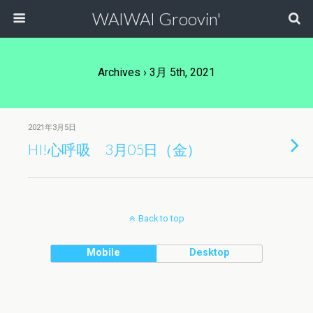
WAIWAI Groovin'
Archives › 3月 5th, 2021
2021年3月5日
HI!心呼吸 3月05日（金）
Back to top
Mobile
Desktop