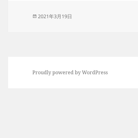
投
2021年3月19日
稿
日:
Proudly powered by WordPress