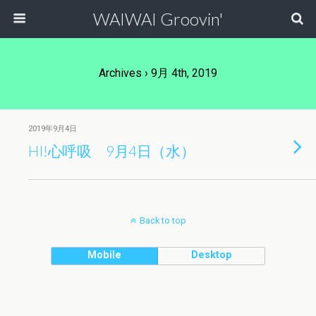
WAIWAI Groovin'
Archives › 9月 4th, 2019
2019年9月4日
HI!心呼吸 9月4日（水）
Back to top
Mobile
Desktop