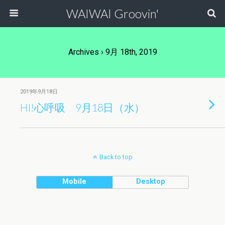
WAIWAI Groovin'
Archives › 9月 18th, 2019
2019年9月18日
HI!心呼吸 9月18日（水）
Back to top
Mobile
Desktop