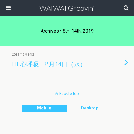
WAIWAI Groovin'
Archives › 8月 14th, 2019
2019年8月14日
HI!心呼吸 8月14日（水）
Back to top
Mobile
Desktop