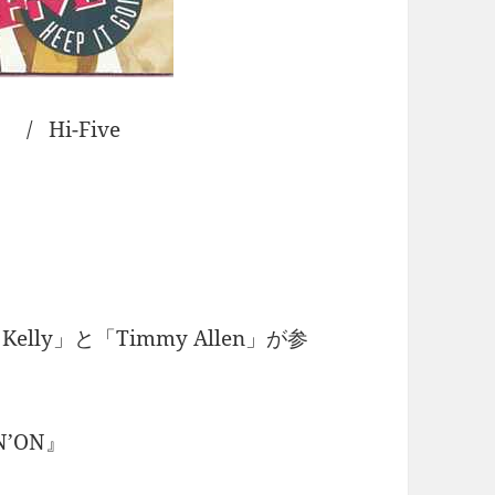
 / Hi-Five
♪
ly」と「Timmy Allen」が参
N’ON』