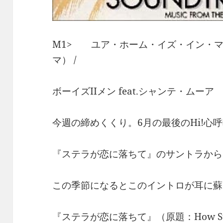
M1> ユア・ホーム・イズ・イン・マ
マ） /
ボーイズIIメン feat.シャンテ・ムーア
今週の締めくくり。6月の最後のHi!心
『ステラが恋に落ちて』のサントラから
この季節になるとこのイントロが耳に蘇
『ステラが恋に落ちて』（原題：How Stella 