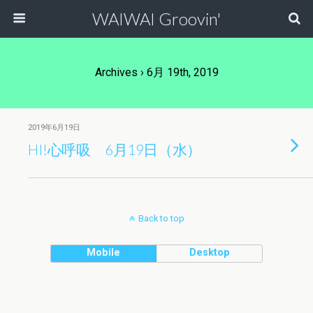
WAIWAI Groovin'
Archives › 6月 19th, 2019
2019年6月19日
HI!心呼吸 6月19日（水）
Back to top
Mobile
Desktop