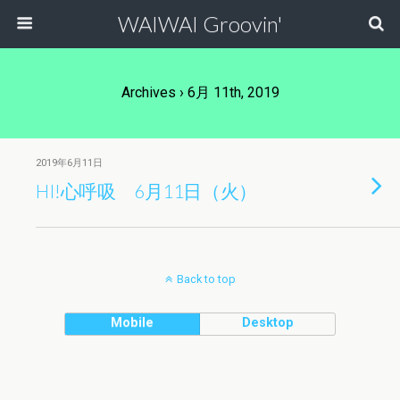
WAIWAI Groovin'
Archives › 6月 11th, 2019
2019年6月11日
HI!心呼吸 6月11日（火）
Back to top
Mobile
Desktop