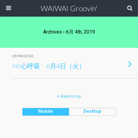
WAIWAI Groovin'
Archives › 6月 4th, 2019
2019年6月4日
HI!心呼吸 6月4日（火）
Back to top
Mobile
Desktop