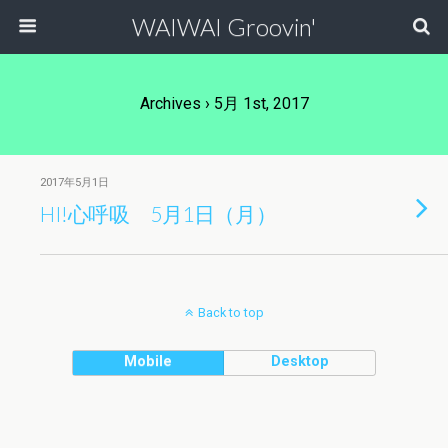
WAIWAI Groovin'
Archives › 5月 1st, 2017
2017年5月1日
HI!心呼吸 5月1日（月）
Back to top
Mobile
Desktop