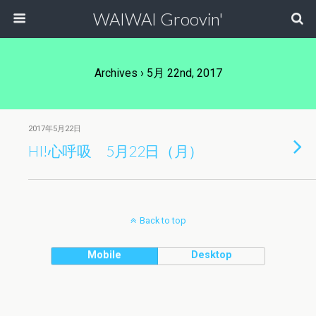
WAIWAI Groovin'
Archives › 5月 22nd, 2017
2017年5月22日
HI!心呼吸 5月22日（月）
Back to top
Mobile
Desktop