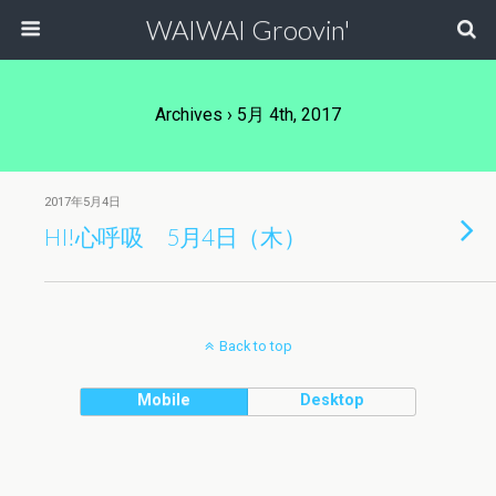
WAIWAI Groovin'
Archives › 5月 4th, 2017
2017年5月4日
HI!心呼吸 5月4日（木）
Back to top
Mobile
Desktop