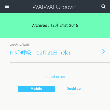
WAIWAI Groovin'
Archives › 12月 21st, 2016
2016年12月21日
Hi!心呼吸 12月21日（水）
Back to top
Mobile
Desktop