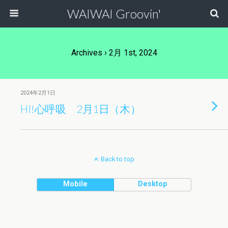
WAIWAI Groovin'
Archives › 2月 1st, 2024
2024年2月1日
HI!心呼吸 2月1日（木）
Back to top
Mobile
Desktop