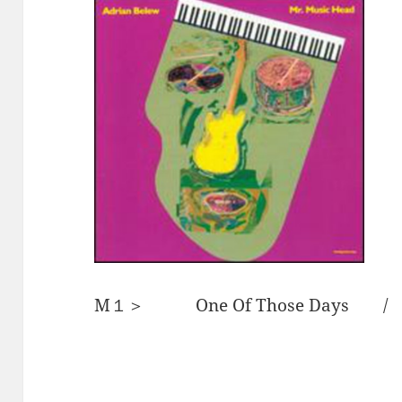
M１＞ One Of Those Days