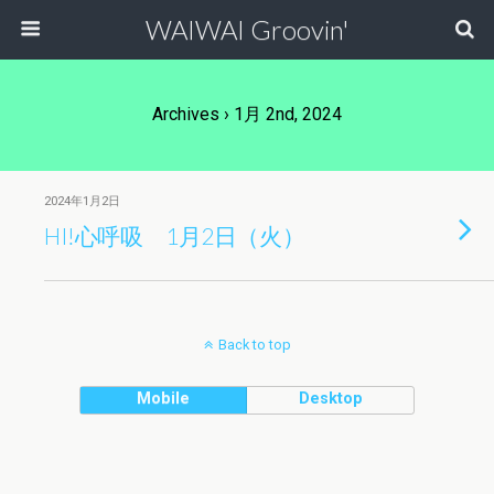
WAIWAI Groovin'
Archives › 1月 2nd, 2024
2024年1月2日
HI!心呼吸 1月2日（火）
Back to top
Mobile
Desktop