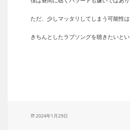
僕は昼間に聴くバラードも嫌いではあり
ただ、少しマッタリしてしまう可能性は
きちんとしたラブソングを聴きたいとい
投
2024年1月29日
稿
日: