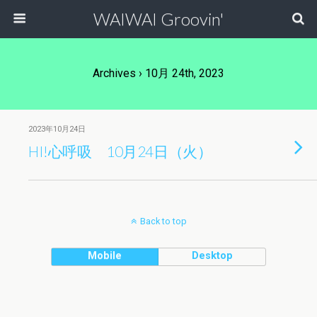
WAIWAI Groovin'
Archives › 10月 24th, 2023
2023年10月24日
HI!心呼吸 10月24日（火）
Back to top
Mobile
Desktop