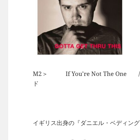
M2＞ If You’re Not The 
ド
イギリス出身の『ダニエル・ベディング