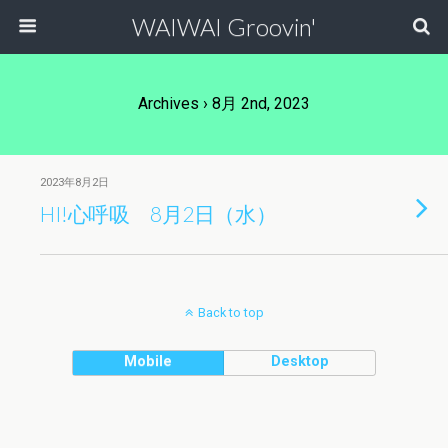
WAIWAI Groovin'
Archives › 8月 2nd, 2023
2023年8月2日
HI!心呼吸 8月2日（水）
Back to top
Mobile
Desktop