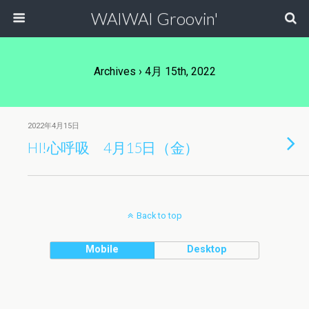
WAIWAI Groovin'
Archives › 4月 15th, 2022
2022年4月15日
HI!心呼吸 4月15日（金）
Back to top
Mobile
Desktop