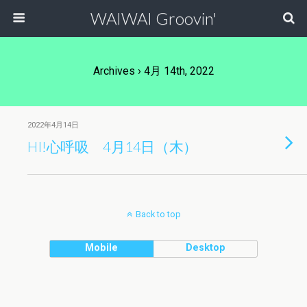
WAIWAI Groovin'
Archives › 4月 14th, 2022
2022年4月14日
HI!心呼吸 4月14日（木）
Back to top
Mobile
Desktop