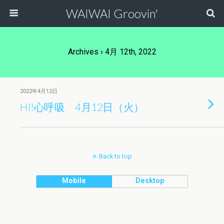
WAIWAI Groovin'
Archives › 4月 12th, 2022
2022年4月12日
HI!心呼吸 4月12日（火）
Back to top
Mobile
Desktop