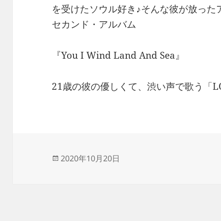
を受けたソウル好き♪そんな彼が放ったア
セカンド・アルバム
『You I Wind Land And Sea』
21歳の彼の優しくて、渋い声で歌う「LO
投
2020年10月20日
稿
日: