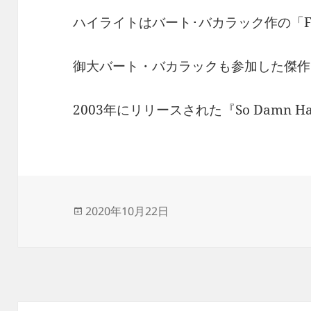
ハイライトはバート･バカラック作の「Fallin
御大バート・バカラックも参加した傑作
2003年にリリースされた『So Damn H
投
2020年10月22日
稿
日: