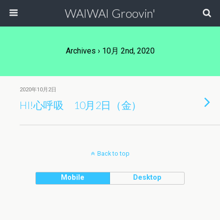
WAIWAI Groovin'
Archives › 10月 2nd, 2020
2020年10月2日
HI!心呼吸 10月2日（金）
Back to top
Mobile
Desktop