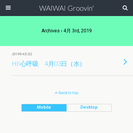
WAIWAI Groovin'
Archives › 4月 3rd, 2019
2019年4月3日
HI!心呼吸 4月03日（水）
Back to top
Mobile
Desktop