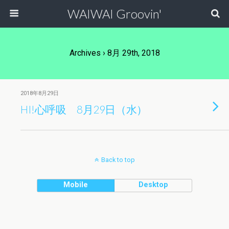
WAIWAI Groovin'
Archives › 8月 29th, 2018
2018年8月29日
HI!心呼吸 8月29日（水）
Back to top
Mobile
Desktop