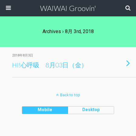
WAIWAI Groovin'
Archives › 8月 3rd, 2018
2018年8月3日
HI!心呼吸 8月03日（金）
Back to top
Mobile
Desktop