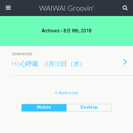
WAIWAI Groovin'
Archives › 8月 8th, 2018
2018年8月8日
HI!心呼吸 8月08日（水）
Back to top
Mobile
Desktop