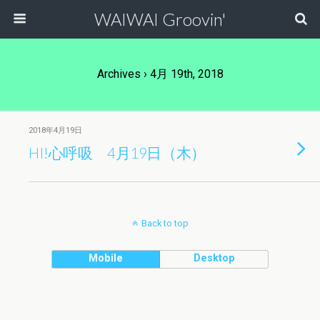
WAIWAI Groovin'
Archives › 4月 19th, 2018
2018年4月19日
HI!心呼吸 4月19日（木）
Back to top
Mobile
Desktop