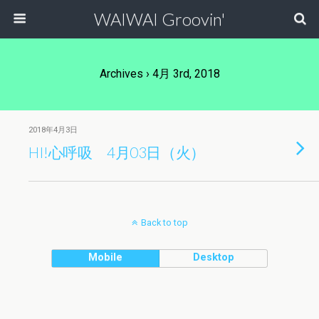
WAIWAI Groovin'
Archives › 4月 3rd, 2018
2018年4月3日
HI!心呼吸 4月03日（火）
Back to top
Mobile
Desktop