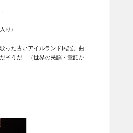
）」
入り♪
歌った古いアイルランド民謡。曲
だそうだ。（世界の民謡・童話か