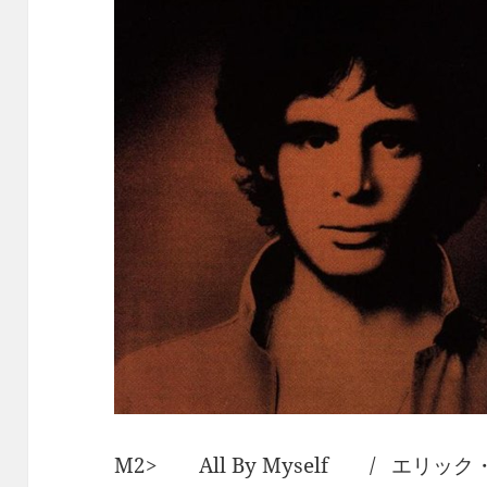
M2> All By Myself / エリッ