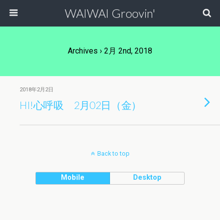
WAIWAI Groovin'
Archives › 2月 2nd, 2018
2018年2月2日
HI!心呼吸 2月02日（金）
Back to top
Mobile
Desktop