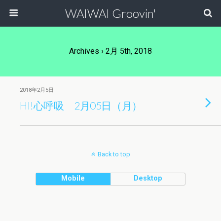
WAIWAI Groovin'
Archives › 2月 5th, 2018
2018年2月5日
HI!心呼吸 2月05日（月）
Back to top
Mobile
Desktop