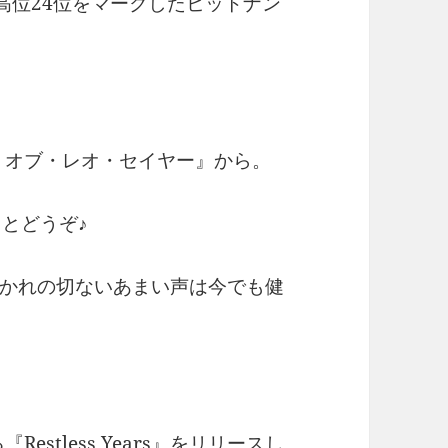
最高位24位をマークしたヒットナン
ト・オブ・レオ・セイヤー』から。
とどうぞ♪
かれの切ないあまい声は今でも健
estless Years』をリリースし