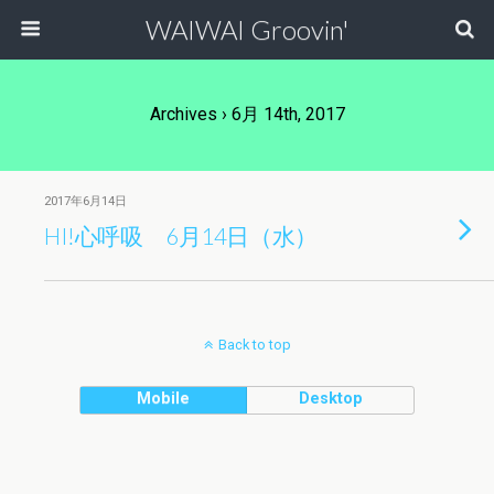
WAIWAI Groovin'
Archives › 6月 14th, 2017
2017年6月14日
HI!心呼吸 6月14日（水）
Back to top
Mobile
Desktop