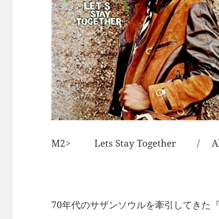
M2> Lets Stay Together / Al
70年代のサザンソウルを牽引してきた『Al