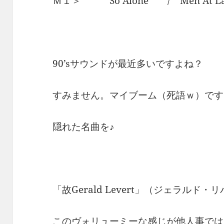
Ｍ１＞ So Alone / Men At L
90’sサウンドが最近多いですよね？
すみません。マイブーム（死語ｗ）です。
隠れた名曲を♪
「故Gerald Levert」（ジェラル
このヴォリューミーな感じが他人事では