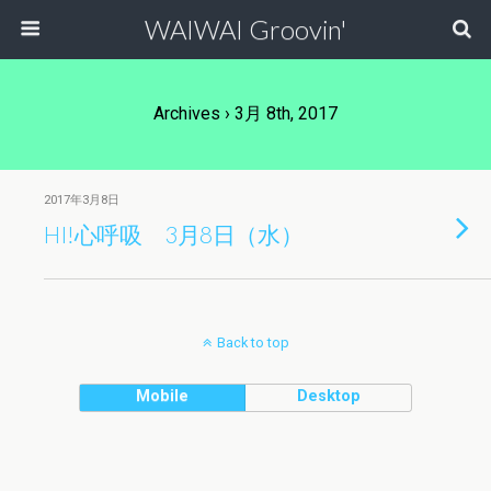
WAIWAI Groovin'
Archives › 3月 8th, 2017
2017年3月8日
HI!心呼吸 3月8日（水）
Back to top
Mobile
Desktop