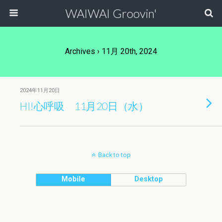
WAIWAI Groovin'
Archives › 11月 20th, 2024
2024年11月20日
HI!心呼吸 11月20日（水）
Back to top
Mobile
Desktop