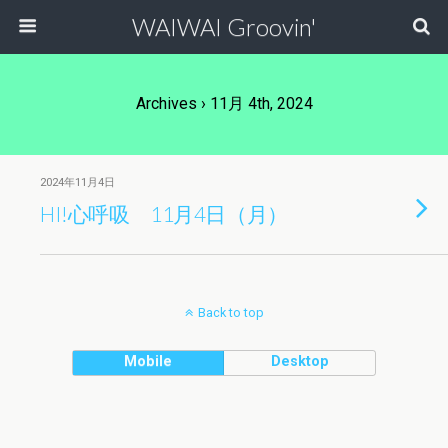
WAIWAI Groovin'
Archives › 11月 4th, 2024
2024年11月4日
HI!心呼吸 11月4日（月）
Back to top
Mobile
Desktop