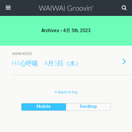
WAIWAI Groovin'
Archives › 4月 5th, 2023
2023年4月5日
HI!心呼吸 4月5日（水）
Back to top
Mobile
Desktop