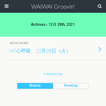
WAIWAI Groovin'
Archives › 12月 28th, 2021
2021年12月28日
HI!心呼吸 12月28日（火）
Back to top
Mobile
Desktop